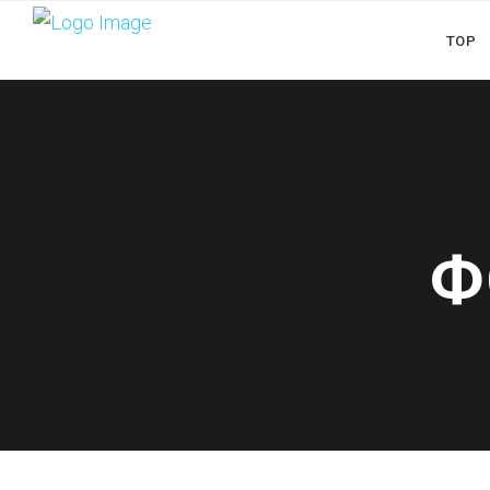
TOP
Ф