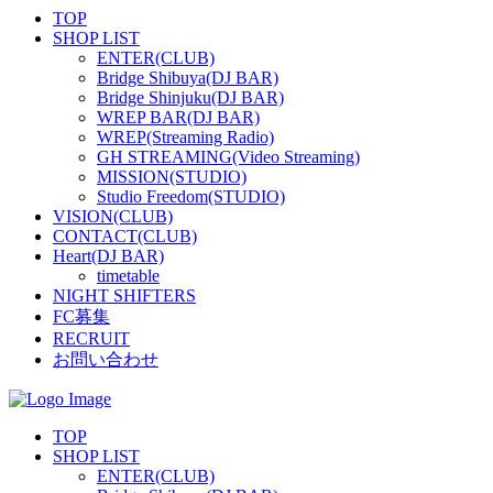
TOP
SHOP LIST
ENTER(CLUB)
Bridge Shibuya(DJ BAR)
Bridge Shinjuku(DJ BAR)
WREP BAR(DJ BAR)
WREP(Streaming Radio)
GH STREAMING(Video Streaming)
MISSION(STUDIO)
Studio Freedom(STUDIO)
VISION(CLUB)
CONTACT(CLUB)
Heart(DJ BAR)
timetable
NIGHT SHIFTERS
FC募集
RECRUIT
お問い合わせ
TOP
SHOP LIST
ENTER(CLUB)