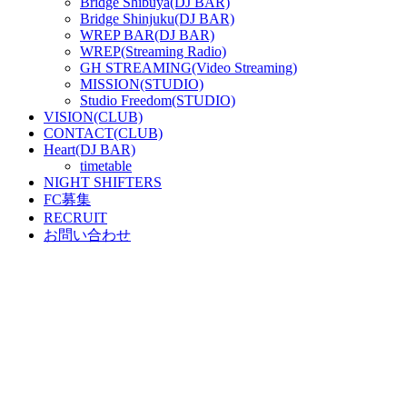
Bridge Shibuya(DJ BAR)
Bridge Shinjuku(DJ BAR)
WREP BAR(DJ BAR)
WREP(Streaming Radio)
GH STREAMING(Video Streaming)
MISSION(STUDIO)
Studio Freedom(STUDIO)
VISION(CLUB)
CONTACT(CLUB)
Heart(DJ BAR)
timetable
NIGHT SHIFTERS
FC募集
RECRUIT
お問い合わせ