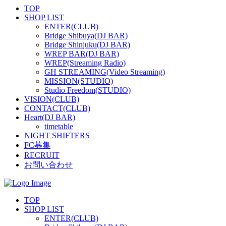
TOP
SHOP LIST
ENTER(CLUB)
Bridge Shibuya(DJ BAR)
Bridge Shinjuku(DJ BAR)
WREP BAR(DJ BAR)
WREP(Streaming Radio)
GH STREAMING(Video Streaming)
MISSION(STUDIO)
Studio Freedom(STUDIO)
VISION(CLUB)
CONTACT(CLUB)
Heart(DJ BAR)
timetable
NIGHT SHIFTERS
FC募集
RECRUIT
お問い合わせ
TOP
SHOP LIST
ENTER(CLUB)