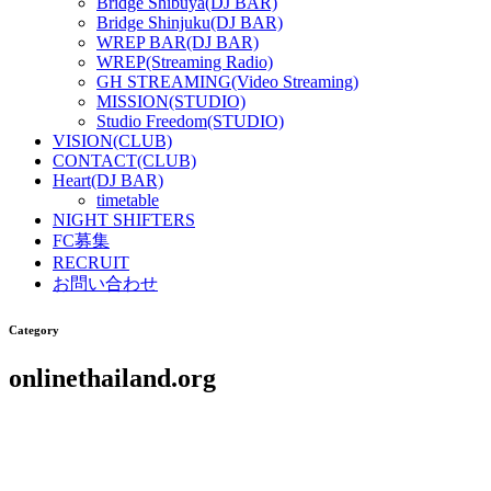
Bridge Shibuya(DJ BAR)
Bridge Shinjuku(DJ BAR)
WREP BAR(DJ BAR)
WREP(Streaming Radio)
GH STREAMING(Video Streaming)
MISSION(STUDIO)
Studio Freedom(STUDIO)
VISION(CLUB)
CONTACT(CLUB)
Heart(DJ BAR)
timetable
NIGHT SHIFTERS
FC募集
RECRUIT
お問い合わせ
Category
onlinethailand.org