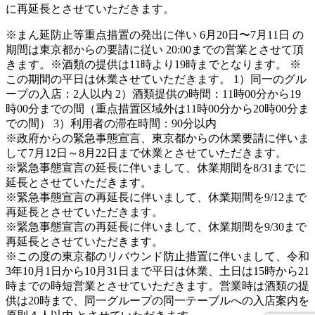
に再延長とさせていただきます。
※まん延防止等重点措置の発出に伴い 6月20日〜7月11日 の
期間は東京都からの要請に従い 20:00までの営業とさせて頂
きます。※酒類の提供は11時より19時までとなります。 ※
この期間の平日は休業させていただきます。 1）同一のグル
ープの入店：2人以内 2）酒類提供の時間：11時00分から19
時00分までの間（重点措置区域外は11時00分から20時00分ま
での間） 3）利用者の滞在時間：90分以内
※政府からの緊急事態宣言、東京都からの休業要請に伴いま
して7月12日～8月22日まで休業とさせていただきます。
※緊急事態宣言の延長に伴いまして、休業期間を8/31までに
延長とさせていただきます。
※緊急事態宣言の再延長に伴いまして、休業期間を9/12まで
再延長とさせていただきます。
※緊急事態宣言の再延長に伴いまして、休業期間を9/30まで
再延長とさせていただきます。
※この度の東京都のリバウンド防止措置に伴いまして、令和
3年10月1日から10月31日まで平日は休業、土日は15時から21
時までの時短営業とさせていただきます。営業時は酒類の提
供は20時まで、同一グループの同一テーブルへの入店案内を