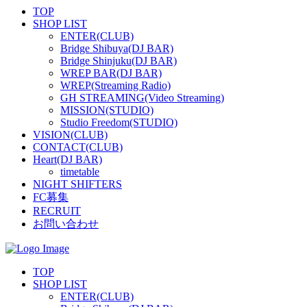
TOP
SHOP LIST
ENTER(CLUB)
Bridge Shibuya(DJ BAR)
Bridge Shinjuku(DJ BAR)
WREP BAR(DJ BAR)
WREP(Streaming Radio)
GH STREAMING(Video Streaming)
MISSION(STUDIO)
Studio Freedom(STUDIO)
VISION(CLUB)
CONTACT(CLUB)
Heart(DJ BAR)
timetable
NIGHT SHIFTERS
FC募集
RECRUIT
お問い合わせ
TOP
SHOP LIST
ENTER(CLUB)