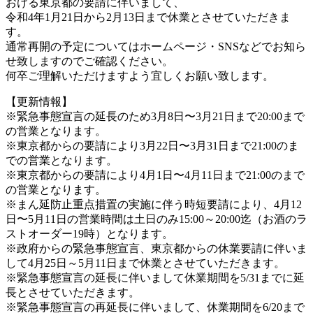
おける東京都の要請に伴いまして、
令和4年1月21日から2月13日まで休業とさせていただきま
す。
通常再開の予定についてはホームページ・SNSなどでお知ら
せ致しますのでご確認ください。
何卒ご理解いただけますよう宜しくお願い致します。
【更新情報】
※緊急事態宣言の延長のため3月8日〜3月21日まで20:00まで
の営業となります。
※東京都からの要請により3月22日〜3月31日まで21:00のま
での営業となります。
※東京都からの要請により4月1日〜4月11日まで21:00のまで
の営業となります。
※まん延防止重点措置の実施に伴う時短要請により、4月12
日〜5月11日の営業時間は土日のみ15:00～20:00迄（お酒のラ
ストオーダー19時）となります。
※政府からの緊急事態宣言、東京都からの休業要請に伴いま
して4月25日～5月11日まで休業とさせていただきます。
※緊急事態宣言の延長に伴いまして休業期間を5/31までに延
長とさせていただきます。
※緊急事態宣言の再延長に伴いまして、休業期間を6/20まで