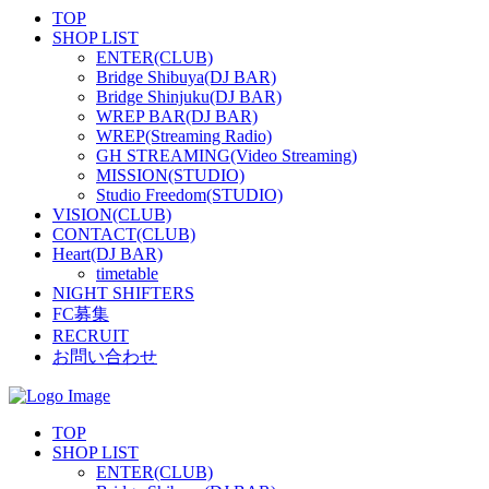
TOP
SHOP LIST
ENTER(CLUB)
Bridge Shibuya(DJ BAR)
Bridge Shinjuku(DJ BAR)
WREP BAR(DJ BAR)
WREP(Streaming Radio)
GH STREAMING(Video Streaming)
MISSION(STUDIO)
Studio Freedom(STUDIO)
VISION(CLUB)
CONTACT(CLUB)
Heart(DJ BAR)
timetable
NIGHT SHIFTERS
FC募集
RECRUIT
お問い合わせ
TOP
SHOP LIST
ENTER(CLUB)