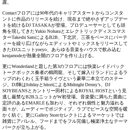
露。
Contactフロアには90年代のキャリアスタートからコンスタ
ントに作品のリリースを続け、現在まで絶やさずアップデー
トを続けるDJ TASAKAが登場。プロデューサーとしても頭
角を現してきたYukio Noharaとエレクトリックディスコマス
ターTakeshi SatoによるB2B、下北沢、三茶をベースにパーテ
ィーを繰り広げながらエディットやミックスをリリースして
きたDJユニットyoeyo、あらゆる音楽をハウスで飲み込む
kenjamodeが熱量全開のフロアを作り上げる。
更にWonderlandと題した第3のフロアには快楽レイドバック
トークボックス奏者の鶴岡龍、そして嫁入りランドによるラ
ップのわくわく玉手箱ライヴという豪華二本立てのステー
ジ。DJ陣はfolidayとhitoriによるMidnight Denny’s、DJ
SOYBEANSとカントリー田村によるROYAL HOSTという見
逃し厳禁なB2BユニットがW初登場。音楽愛に満ちた選曲に
定評のあるEMARLEも加わり、それぞれ個性と魅力溢れる
面々が、ムーディーでポジティブ、ラブでピースな空間を暖
かく紡ぐ。更にGallery Storeセレクトによるマーケットでは
雑貨にアパレル、フードまでをフル完備し極楽浄土なテーマ
パークが立ち上がる。