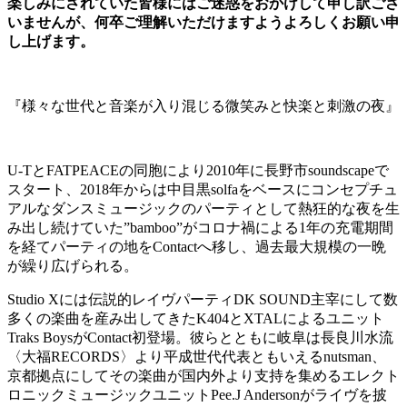
楽しみにされていた皆様にはご迷惑をおかけして申し訳ござ
いませんが、何卒ご理解いただけますようよろしくお願い申
し上げます。
『様々な世代と音楽が入り混じる微笑みと快楽と刺激の夜』
U-TとFATPEACEの同胞により2010年に長野市soundscapeで
スタート、2018年からは中目黒solfaをベースにコンセプチュ
アルなダンスミュージックのパーティとして熱狂的な夜を生
み出し続けていた”bamboo”がコロナ禍による1年の充電期間
を経てパーティの地をContactへ移し、過去最大規模の一晩
が繰り広げられる。
Studio Xには伝説的レイヴパーティDK SOUND主宰にして数
多くの楽曲を産み出してきたK404とXTALによるユニット
Traks BoysがContact初登場。彼らとともに岐阜は長良川水流
〈大福RECORDS〉より平成世代代表ともいえるnutsman、
京都拠点にしてその楽曲が国内外より支持を集めるエレクト
ロニックミュージックユニットPee.J Andersonがライヴを披