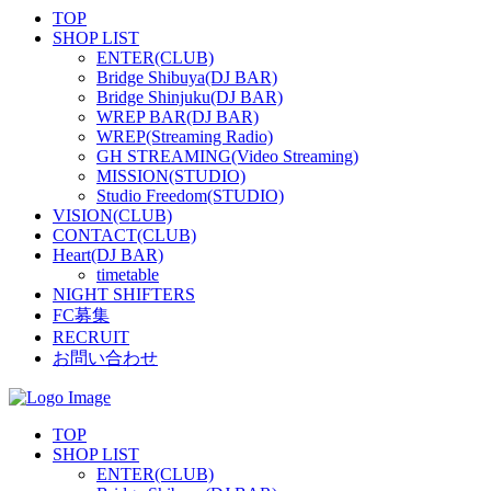
TOP
SHOP LIST
ENTER(CLUB)
Bridge Shibuya(DJ BAR)
Bridge Shinjuku(DJ BAR)
WREP BAR(DJ BAR)
WREP(Streaming Radio)
GH STREAMING(Video Streaming)
MISSION(STUDIO)
Studio Freedom(STUDIO)
VISION(CLUB)
CONTACT(CLUB)
Heart(DJ BAR)
timetable
NIGHT SHIFTERS
FC募集
RECRUIT
お問い合わせ
TOP
SHOP LIST
ENTER(CLUB)