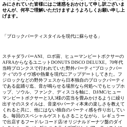
みにされていた皆様にはご迷惑をおかけして申し訳ございま
せんが、何卒ご理解いただけますようよろしくお願い申し上
げます。
「ブロックパーティスタイルを現代に蘇らせる」
スチャダラパー
ANI
、ロボ宙、ヒューマンビートボクサーの
AFRA
からなるユニット
DONUTS DISCO DELUXE
。
70
年代
当時ブロンクスで行われていた野外パーティ
“
ブロックパー
ティ
”
のライヴ感や熱量を現代にアップデートしてきた。フ
ジロックなどの野外フェスから日本独自のブロックパーティ
である盆踊り迄、音が鳴らせる場所なら何処へでもヒップホ
ップ、ソウル、ファンク、ディスコを軸に、
DJ/MC/
ヒュー
マンビートボクサーと
3
人
3
様の芸当を畳みかけるように繰り
出すそのスタイルは、音楽やパーティ本来の楽しさを教えて
くれると共に、他にはない独自のパーティ感を作り出してい
る。毎回のスペシャルゲストもさることながら、レギュラー
で出店するフード
/
レコード店
/
オリジナルドーナツ盤のダイ