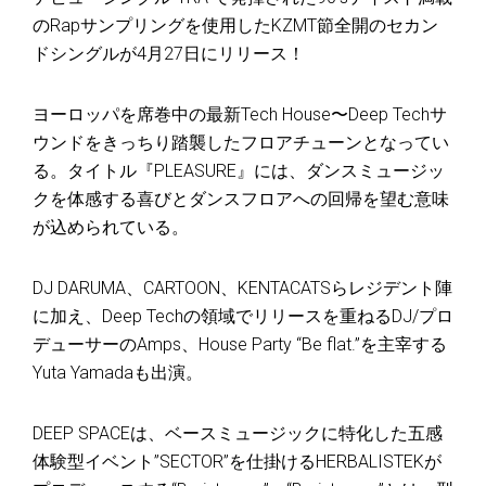
のRapサンプリングを使用したKZMT節全開のセカン
ドシングルが4月27日にリリース！
ヨーロッパを席巻中の最新Tech House〜Deep Techサ
ウンドをきっちり踏襲したフロアチューンとなってい
る。タイトル『PLEASURE』には、ダンスミュージッ
クを体感する喜びとダンスフロアへの回帰を望む意味
が込められている。
DJ DARUMA、CARTOON、KENTACATSらレジデント陣
に加え、Deep Techの領域でリリースを重ねるDJ/プロ
デューサーのAmps、House Party “Be flat.”を主宰する
Yuta Yamadaも出演。
DEEP SPACEは、ベースミュージックに特化した五感
体験型イベント”SECTOR”を仕掛けるHERBALISTEKが