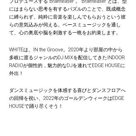
プロデュースする“Brainteaser”。“Brainteaser”とは、型
にはまらない思考を有するパズルのことで、既成概念
に縛られず、純粋に音楽を楽しんでもらおうという彼
らの意気込みが伺える。ベースミュージックを通し
て、心の奥底や脳を刺激する一晩をお約束します。
WHITEは、IN the Groove。2020年より部屋の中から
多岐に渡るジャンルのDJ MIXを配信してきたINDOOR
RADIOが個性的，魅力的なDJを連れてEDGE HOUSEに
外出！
ダンスミュージックを体感する喜びとダンスフロアへ
の回帰を祝い、
2022
年のゴールデンウィークは
EDGE
HOUSE
で踊り尽くそう！