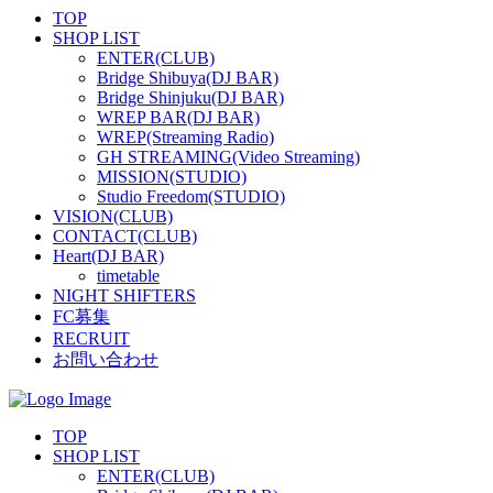
TOP
SHOP LIST
ENTER(CLUB)
Bridge Shibuya(DJ BAR)
Bridge Shinjuku(DJ BAR)
WREP BAR(DJ BAR)
WREP(Streaming Radio)
GH STREAMING(Video Streaming)
MISSION(STUDIO)
Studio Freedom(STUDIO)
VISION(CLUB)
CONTACT(CLUB)
Heart(DJ BAR)
timetable
NIGHT SHIFTERS
FC募集
RECRUIT
お問い合わせ
TOP
SHOP LIST
ENTER(CLUB)