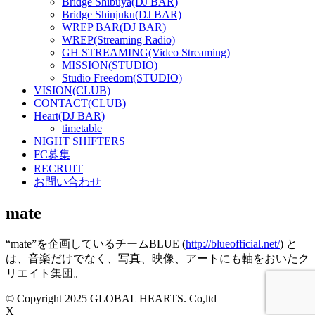
Bridge Shibuya(DJ BAR)
Bridge Shinjuku(DJ BAR)
WREP BAR(DJ BAR)
WREP(Streaming Radio)
GH STREAMING(Video Streaming)
MISSION(STUDIO)
Studio Freedom(STUDIO)
VISION(CLUB)
CONTACT(CLUB)
Heart(DJ BAR)
timetable
NIGHT SHIFTERS
FC募集
RECRUIT
お問い合わせ
mate
“mate”を企画しているチームBLUE (
http://blueofficial.net/
) と
は、音楽だけでなく、写真、映像、アートにも軸をおいたク
リエイト集団。
© Copyright 2025 GLOBAL HEARTS. Co,ltd
X