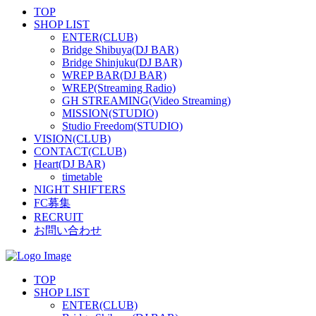
TOP
SHOP LIST
ENTER(CLUB)
Bridge Shibuya(DJ BAR)
Bridge Shinjuku(DJ BAR)
WREP BAR(DJ BAR)
WREP(Streaming Radio)
GH STREAMING(Video Streaming)
MISSION(STUDIO)
Studio Freedom(STUDIO)
VISION(CLUB)
CONTACT(CLUB)
Heart(DJ BAR)
timetable
NIGHT SHIFTERS
FC募集
RECRUIT
お問い合わせ
TOP
SHOP LIST
ENTER(CLUB)