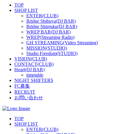
TOP
SHOP LIST
ENTER(CLUB)
Bridge Shibuya(DJ BAR)
Bridge Shinjuku(DJ BAR)
WREP BAR(DJ BAR)
WREP(Streaming Radio)
GH STREAMING(Video Streaming)
MISSION(STUDIO)
Studio Freedom(STUDIO)
VISION(CLUB)
CONTACT(CLUB)
Heart(DJ BAR)
timetable
NIGHT SHIFTERS
FC募集
RECRUIT
お問い合わせ
TOP
SHOP LIST
ENTER(CLUB)