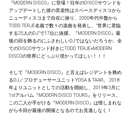
『MODERN DISCO』に登場！往年のDISCOサウンドを
アップデートした彼の音楽性はスペースディスコから
ニューディスコまで自在に操り、2000年代中盤から
TODD TERJE名義で数々の楽曲を発表し、”世界に君臨
する25人のDJ”で17位に抜擢。『MODERN DISCO』最
後の回を飾るのにふさわしいDJではないだろうか。全
てのDISCOサウンド好きにTODD TERJE×MODERN
DISCOの世界にどっぷり浸かってほしい！！！
そして『
MODERN DISCO
』と言えばレジデントを務め
る
DJ
／プロデューサーユニット
YOSA & TAAR
。
2018
年よりユニットとしての活動を開始し、
2019
年
3
月に
1st
アルバム『
MODERN DISCO TOURS
』をリリース。
この二人が手がける『
MODERN DISCO
』は惜しまれな
がら今回が最後の開催となるのでお見逃しなく！