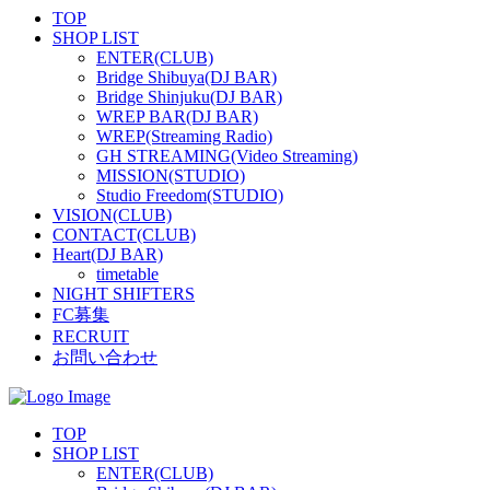
TOP
SHOP LIST
ENTER(CLUB)
Bridge Shibuya(DJ BAR)
Bridge Shinjuku(DJ BAR)
WREP BAR(DJ BAR)
WREP(Streaming Radio)
GH STREAMING(Video Streaming)
MISSION(STUDIO)
Studio Freedom(STUDIO)
VISION(CLUB)
CONTACT(CLUB)
Heart(DJ BAR)
timetable
NIGHT SHIFTERS
FC募集
RECRUIT
お問い合わせ
TOP
SHOP LIST
ENTER(CLUB)