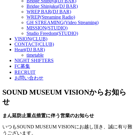
Bridge Shibuya(DJ BAR)
Bridge Shinjuku(DJ BAR)
WREP BAR(DJ BAR)
WREP(Streaming Radio)
GH STREAMING(Video Streaming)
MISSION(STUDIO)
Studio Freedom(STUDIO)
VISION(CLUB)
CONTACT(CLUB)
Heart(DJ BAR)
timetable
NIGHT SHIFTERS
FC募集
RECRUIT
お問い合わせ
SOUND MUSEUM VISIONからお知ら
せ
まん延防止重点措置に伴う営業のお知らせ
いつもSOUND MUSEUM VISIONにお越し頂き、誠に有り難
うございます。