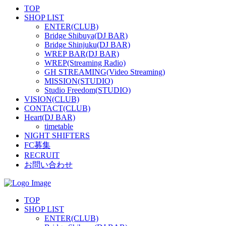
TOP
SHOP LIST
ENTER(CLUB)
Bridge Shibuya(DJ BAR)
Bridge Shinjuku(DJ BAR)
WREP BAR(DJ BAR)
WREP(Streaming Radio)
GH STREAMING(Video Streaming)
MISSION(STUDIO)
Studio Freedom(STUDIO)
VISION(CLUB)
CONTACT(CLUB)
Heart(DJ BAR)
timetable
NIGHT SHIFTERS
FC募集
RECRUIT
お問い合わせ
TOP
SHOP LIST
ENTER(CLUB)