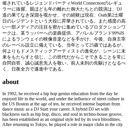
催されているレジェンドパーティWorld Connectionのレギュ
ラーに抜擢。親ほども年の離れた御大たちとの競演は、DJ
道の果てなき深淵を覗かせ、その経験は現在、Oath第2土曜
日のレジデントという大役に昇華されている。また感度の高
い一部メディアの注目を密かに集めているプロダクションワ
ークは、某ラッパーへの楽曲提供、アパレルブランド99%IS
によるランウェイの映像音楽などを手がけ、今後、自身主宰
のレーベル設立に備えている。当年とって25歳ではあるが、
何よりもドメスティックアーティストの進化が、シーンに未
来をもたらすと信じ、この世代だからこそできることを常に
自問自答、誠心誠意先人を敬い、前人未到の先駆けとなるべ
く、日夜全力で邁進中である。
about
In 1992, he received a hip hop genius education from the day he
enjoyed life in the world, and under the influence of street culture in
the US Boston at the age of ten, he received intense baptism from
dance music as a DJ Start your career. A hybrid DJ set with
blackness such as hip hop, disco, and soul in techno-house groove,
has been established as an original style led by its own bloodlines.
After returning to Tokyo, he played a role in major clubs in the city