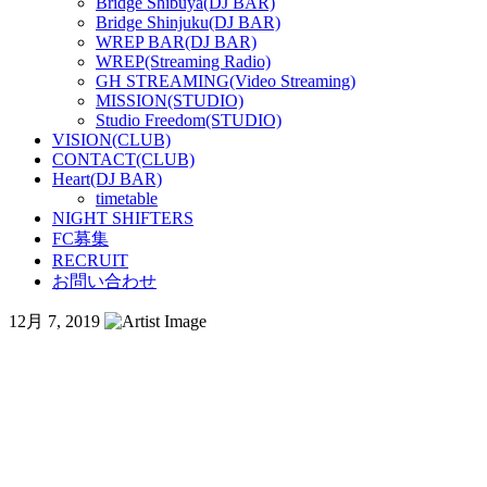
Bridge Shibuya(DJ BAR)
Bridge Shinjuku(DJ BAR)
WREP BAR(DJ BAR)
WREP(Streaming Radio)
GH STREAMING(Video Streaming)
MISSION(STUDIO)
Studio Freedom(STUDIO)
VISION(CLUB)
CONTACT(CLUB)
Heart(DJ BAR)
timetable
NIGHT SHIFTERS
FC募集
RECRUIT
お問い合わせ
12月 7, 2019