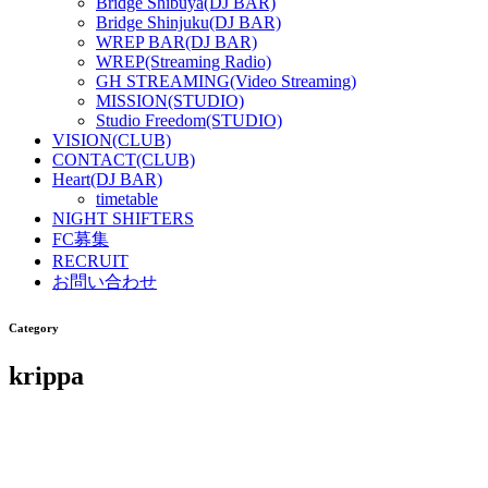
Bridge Shibuya(DJ BAR)
Bridge Shinjuku(DJ BAR)
WREP BAR(DJ BAR)
WREP(Streaming Radio)
GH STREAMING(Video Streaming)
MISSION(STUDIO)
Studio Freedom(STUDIO)
VISION(CLUB)
CONTACT(CLUB)
Heart(DJ BAR)
timetable
NIGHT SHIFTERS
FC募集
RECRUIT
お問い合わせ
Category
krippa