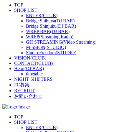
TOP
SHOP LIST
ENTER(CLUB)
Bridge Shibuya(DJ BAR)
Bridge Shinjuku(DJ BAR)
WREP BAR(DJ BAR)
WREP(Streaming Radio)
GH STREAMING(Video Streaming)
MISSION(STUDIO)
Studio Freedom(STUDIO)
VISION(CLUB)
CONTACT(CLUB)
Heart(DJ BAR)
timetable
NIGHT SHIFTERS
FC募集
RECRUIT
お問い合わせ
TOP
SHOP LIST
ENTER(CLUB)